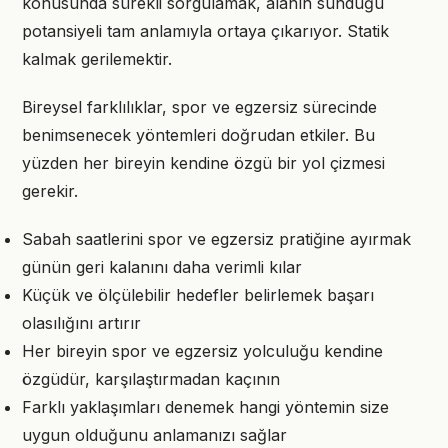
konusunda sürekli sorgulamak, alanın sunduğu
potansiyeli tam anlamıyla ortaya çıkarıyor. Statik
kalmak gerilemektir.
Bireysel farklılıklar, spor ve egzersiz sürecinde
benimsenecek yöntemleri doğrudan etkiler. Bu
yüzden her bireyin kendine özgü bir yol çizmesi
gerekir.
Sabah saatlerini spor ve egzersiz pratiğine ayırmak
günün geri kalanını daha verimli kılar
Küçük ve ölçülebilir hedefler belirlemek başarı
olasılığını artırır
Her bireyin spor ve egzersiz yolculuğu kendine
özgüdür, karşılaştırmadan kaçının
Farklı yaklaşımları denemek hangi yöntemin size
uygun olduğunu anlamanızı sağlar