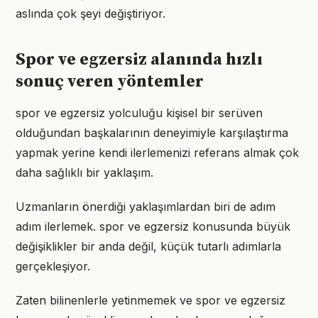
aslında çok şeyi değiştiriyor.
Spor ve egzersiz alanında hızlı
sonuç veren yöntemler
spor ve egzersiz yolculuğu kişisel bir serüven
olduğundan başkalarının deneyimiyle karşılaştırma
yapmak yerine kendi ilerlemenizi referans almak çok
daha sağlıklı bir yaklaşım.
Uzmanların önerdiği yaklaşımlardan biri de adım
adım ilerlemek. spor ve egzersiz konusunda büyük
değişiklikler bir anda değil, küçük tutarlı adımlarla
gerçekleşiyor.
Zaten bilinenlerle yetinmemek ve spor ve egzersiz