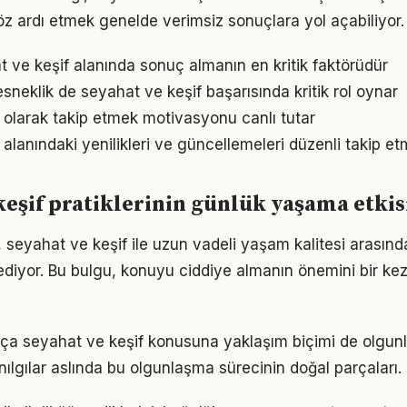
göz ardı etmek genelde verimsiz sonuçlara yol açabiliyor.
at ve keşif alanında sonuç almanın en kritik faktörüdür
sneklik de seyahat ve keşif başarısında kritik rol oynar
l olarak takip etmek motivasyonu canlı tutar
 alanındaki yenilikleri ve güncellemeleri düzenli takip e
keşif pratiklerinin günlük yaşama etkis
 seyahat ve keşif ile uzun vadeli yaşam kalitesi arasında 
ediyor. Bu bulgu, konuyu ciddiye almanın önemini bir ke
tıkça seyahat ve keşif konusuna yaklaşım biçimi de olgunl
nılgılar aslında bu olgunlaşma sürecinin doğal parçaları.