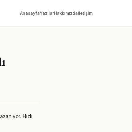
Anasayfa
Yazılar
Hakkımızda
İletişim
lı
zanıyor. Hızlı