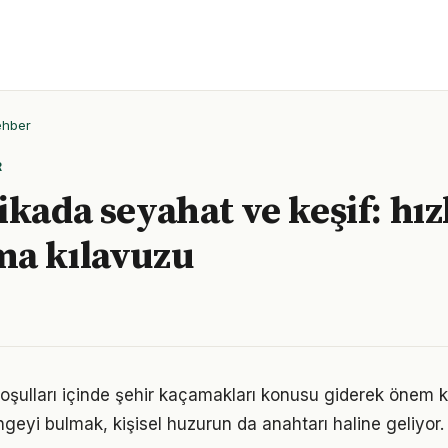
ehber
R
kada seyahat ve keşif: hız
ma kılavuzu
ulları içinde şehir kaçamakları konusu giderek önem ka
geyi bulmak, kişisel huzurun da anahtarı haline geliyor.