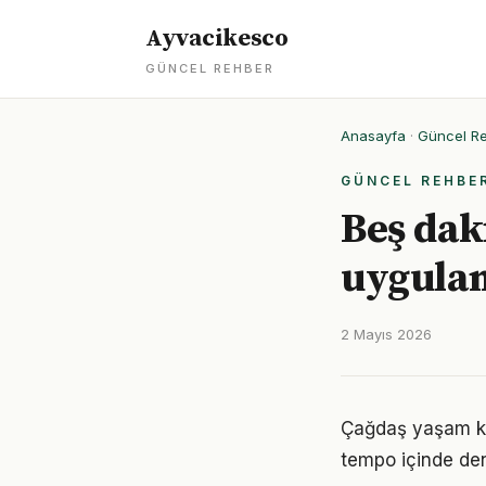
Ayvacikesco
GÜNCEL REHBER
Anasayfa
·
Güncel R
GÜNCEL REHBE
Beş daki
uygula
2 Mayıs 2026
Çağdaş yaşam koş
tempo içinde den