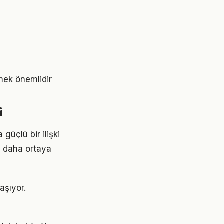
tmek önemlidir
i
güçlü bir ilişki
z daha ortaya
aşıyor.