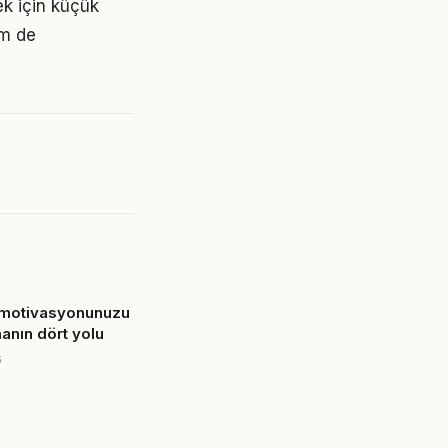
ek için küçük
em de
 motivasyonunuzu
anın dört yolu
6