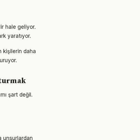
r hale geliyor.
rk yaratıyor.
 kişilerin daha
turuyor.
uşturmak
ı şart değil.
a unsurlardan