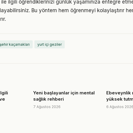
ile ilgili öğrendiklerinizi günlük yaşamınıza entegre etm
ayabilirsiniz. Bu yöntem hem öğrenmeyi kolaylaştırır h
ır.
şehir kaçamakları
yurt içi geziler
lgili
Yeni başlayanlar için mental
Ebeveynlik
 ve
sağlık rehberi
yüksek tutm
7 Ağustos 2026
6 Ağustos 202