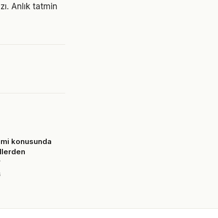
zı. Anlık tatmin
imi konusunda
llerden
r
6