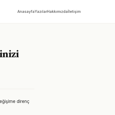
Anasayfa
Yazılar
Hakkımızda
İletişim
inizi
değişime direnç