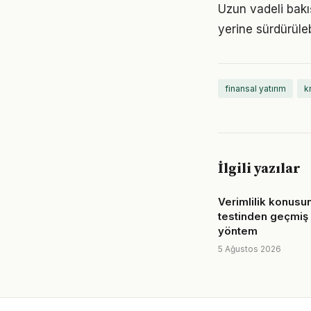
Uzun vadeli bakış
yerine sürdürüle
finansal yatırım
k
İlgili yazılar
Verimlilik konus
testinden geçmiş
yöntem
5 Ağustos 2026