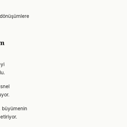
k dönüşümlere
ım
yi
lu.
esnel
uyor.
il, büyümenin
tiriyor.