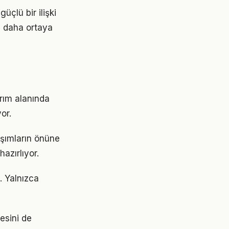
üçlü bir ilişki
z daha ortaya
ırım alanında
or.
aşımların önüne
azırlıyor.
. Yalnızca
tesini de