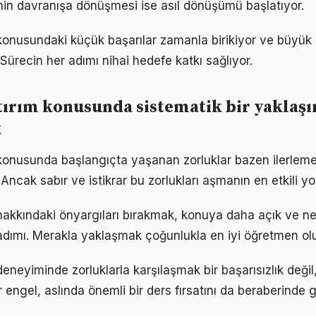
ginin davranışa dönüşmesi ise asıl dönüşümü başlatıyor.
 konusundaki küçük başarılar zamanla birikiyor ve büyü
 Sürecin her adımı nihai hedefe katkı sağlıyor.
tırım konusunda sistematik bir yaklaş
k
 konusunda başlangıçta yaşanan zorluklar bazen ilerleme
 Ancak sabır ve istikrar bu zorlukları aşmanın en etkili yo
 hakkındaki önyargıları bırakmak, konuya daha açık ve n
adımı. Merakla yaklaşmak çoğunlukla en iyi öğretmen ol
 deneyiminde zorluklarla karşılaşmak bir başarısızlık değ
r engel, aslında önemli bir ders fırsatını da beraberinde ge