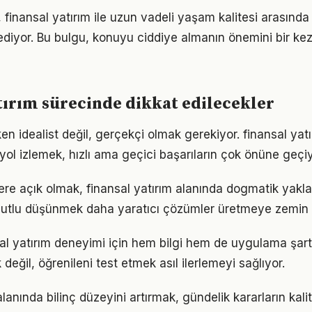
 finansal yatırım ile uzun vadeli yaşam kalitesi arasında g
ediyor. Bu bulgu, konuyu ciddiye almanın önemini bir ke
tırım sürecinde dikkat edilecekler
en idealist değil, gerçekçi olmak gerekiyor. finansal yat
r yol izlemek, hızlı ama geçici başarıların çok önüne geçiy
flere açık olmak, finansal yatırım alanında dogmatik yakl
utlu düşünmek daha yaratıcı çözümler üretmeye zemin h
nsal yatırım deneyimi için hem bilgi hem de uygulama şart
eğil, öğrenileni test etmek asıl ilerlemeyi sağlıyor.
alanında bilinç düzeyini artırmak, gündelik kararların kali