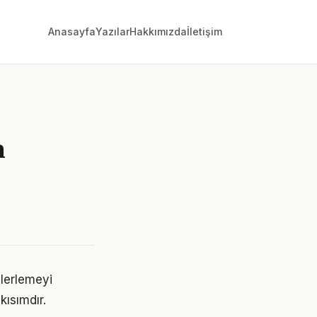
Anasayfa
Yazılar
Hakkımızda
İletişim
n
lerlemeyi
ısımdır.