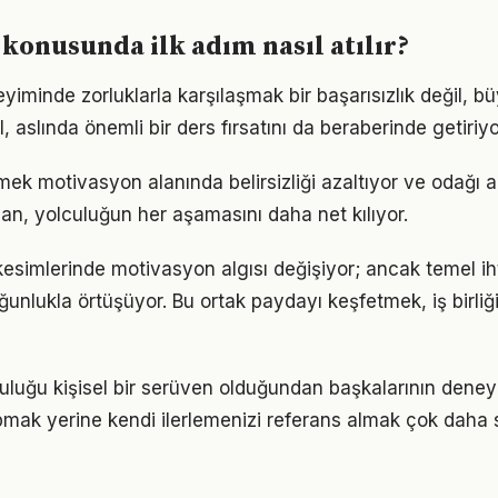
konusunda ilk adım nasıl atılır?
iminde zorluklarla karşılaşmak bir başarısızlık değil, 
l, aslında önemli bir ders fırsatını da beraberinde getiriyo
mek motivasyon alanında belirsizliği azaltıyor ve odağı art
lan, yolculuğun her aşamasını daha net kılıyor.
kesimlerinde motivasyon algısı değişiyor; ancak temel ih
ğunlukla örtüşüyor. Bu ortak paydayı keşfetmek, iş birliğ
luğu kişisel bir serüven olduğundan başkalarının deney
pmak yerine kendi ilerlemenizi referans almak çok daha sa