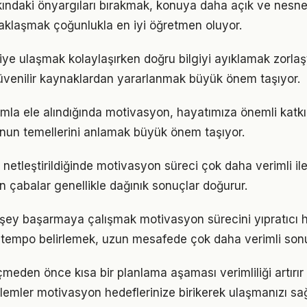
ndaki önyargıları bırakmak, konuya daha açık ve nesnel
aklaşmak çoğunlukla en iyi öğretmen oluyor.
lgiye ulaşmak kolaylaşırken doğru bilgiyi ayıklamak zorla
venilir kaynaklardan yararlanmak büyük önem taşıyor.
mla ele alındığında motivasyon, hayatımıza önemli katkıl
nun temellerini anlamak büyük önem taşıyor.
 netleştirildiğinde motivasyon süreci çok daha verimli iler
n çabalar genellikle dağınık sonuçlar doğurur.
şey başarmaya çalışmak motivasyon sürecini yıpratıcı hal
ir tempo belirlemek, uzun mesafede çok daha verimli son
den önce kısa bir planlama aşaması verimliliği artırır
emler motivasyon hedeflerinize birikerek ulaşmanızı sa