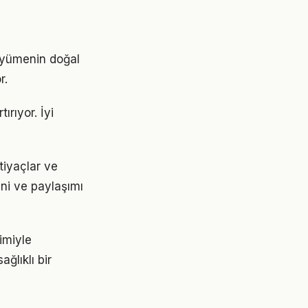
büyümenin doğal
r.
ırıyor. İyi
tiyaçlar ve
ini ve paylaşımı
imiyle
ğlıklı bir